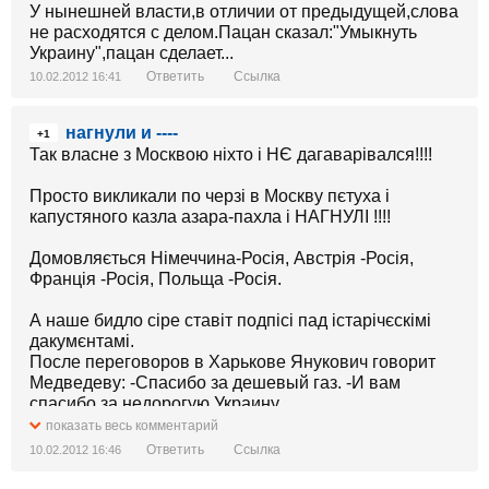
У нынешней власти,в отличии от предыдущей,слова
не расходятся с делом.Пацан сказал:"Умыкнуть
Украину",пацан сделает...
Ответить
Ссылка
10.02.2012 16:41
нагнули и ----
+1
Так власне з Москвою ніхто і НЄ дагаварівался!!!!
Просто викликали по черзі в Москву пєтуха і
капустяного казла азара-пахла і НАГНУЛІ !!!!
Домовляється Німеччина-Росія, Австрія -Росія,
Франція -Росія, Польща -Росія.
А наше бидло сіре ставіт подпісі пад істарічєскімі
дакумєнтамі.
После переговоров в Харькове Янукович говорит
Медведеву: -Спасибо за дешевый газ. -И вам
спасибо за недорогую Украину.
показать весь комментарий
Ответить
Ссылка
10.02.2012 16:46