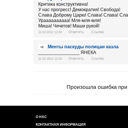
Критика конструктивна!
У нас прогресс! Демократия! Свобода!
Слава Доброму Царю! Слава! Слава! Сла
Ураааааааааа! Мля-мля-мля!
Миша! Чечетов! Маши рукой!
Ответить
Ссылка
11.02.2012 12:44
Менты паскуды полицаи казла
+2
________________ ЯНЕКА
Ответить
Ссылка
11.02.2012 12:52
Произошла ошибка при 
О НАС
КОНТАКТНАЯ ИНФОРМАЦИЯ