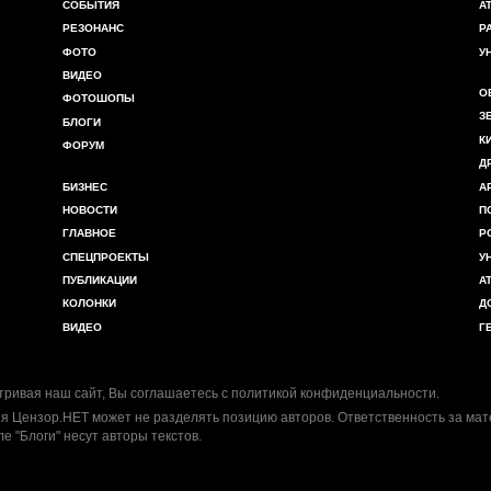
СОБЫТИЯ
А
РЕЗОНАНС
Р
ФОТО
У
ВИДЕО
О
ФОТОШОПЫ
З
БЛОГИ
К
ФОРУМ
Д
БИЗНЕС
А
НОВОСТИ
П
ГЛАВНОЕ
Р
СПЕЦПРОЕКТЫ
У
ПУБЛИКАЦИИ
А
КОЛОНКИ
Д
ВИДЕО
Г
ривая наш сайт, Вы соглашаетесь с
политикой конфиденциальности
.
я Цензор.НЕТ может не разделять позицию авторов. Ответственность за ма
ле "Блоги" несут авторы текстов.