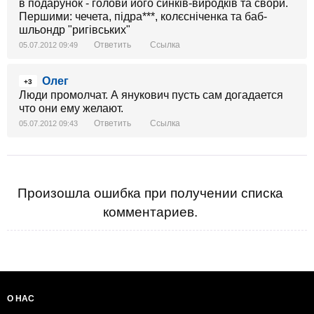
в подарунок - голови його синків-виродків та свори.
Першими: чечета, підра***, колєсніченка та баб-
шльондр "ригівських"
Ответить
Ссылка
05.07.2012 09:49
Олег
+3
Люди промолчат. А янукович пусть сам догадается
что они ему желают.
Ответить
Ссылка
05.07.2012 09:43
Произошла ошибка при получении списка
комментариев.
О НАС