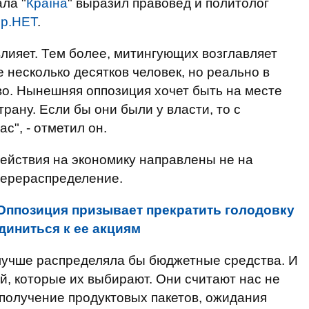
ла "
Країна
" выразил правовед и политолог
р.НЕТ
.
 влияет. Тем более, митингующих возглавляет
 несколько десятков человек, но реально в
тво. Нынешняя оппозиция хочет быть на месте
рану. Если бы они были у власти, то с
с", - отметил он.
действия на экономику направлены не на
перераспределение.
Оппозиция призывает прекратить голодовку
диниться к ее акциям
 лучше распределяла бы бюджетные средства. И
ей, которые их выбирают. Они считают нас не
получение продуктовых пакетов, ожидания