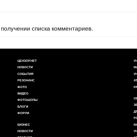
получении списка комментариев.
ЦЕНЗОР.НЕТ
У
НОВОСТИ
М
СОБЫТИЯ
У
РЕЗОНАНС
А
ФОТО
Р
ВИДЕО
О
ФОТОШОПЫ
З
БЛОГИ
Д
ФОРУМ
Р
БИЗНЕС
К
НОВОСТИ
У