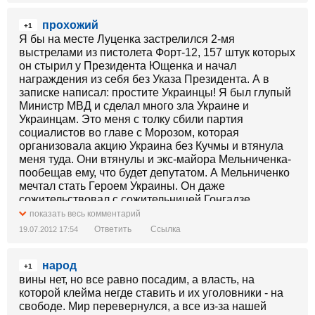
прохожий
+1
Я бы на месте Луценка застрелился 2-мя
выстрелами из пистолета Форт-12, 157 штук которых
он стырил у Президента Ющенка и начал
награждения из себя без Указа Президента. А в
записке написал: простите Украинцы! Я был глупый
Министр МВД и сделал много зла Украине и
Украинцам. Это меня с толку сбили партия
социалистов во главе с Морозом, которая
организовала акцию Украина без Кучмы и втянула
меня туда. Они втянулы и экс-майора Мельниченка-
пообещав ему, что будет депутатом. А Мельниченко
мечтал стать Героем Украины. Он даже
сожительствовал с сожительницей Гонгадзе
Мирославой, чтобы дала поносить награду Гонгадзе
показать весь комментарий
Герой Украины. Но Мельниченко ошибся. Он не
Ответить
Ссылка
19.07.2012 17:54
знал, что награду вручают женам, а не
сожительницам. Теперь он остановился на
народ
Розинской. Но ею сейчас пользуется Министр МЧС
+1
Балога в рабочее время. и поэтому он агресивно
вины нет, но все равно посадим, а власть, на
ненавидит Путина.
которой клейма негде ставить и их уголовники - на
свободе. Мир перевернулся, а все из-за нашей