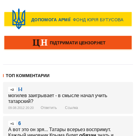
ТОП КОММЕНТАРИИ
I-I
+2
могилев заигрывает - в смысле начал учить
татарский?
Ответить
Ссылка
09.08.2012 20:20
6
+1
А вот это он зря... Татары всерьез воспримут.
Каждый чиновник Крыма будет
обязан
знать и