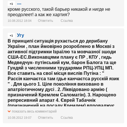
---
+1
кроме русского, такой барьер никакой и нигде не
преодолеет! а как же хартия?
Ответить
Ссылка
10.08.2012 18:04
Угу
+1
В принципі ситуація рухається до дерибану
України , план ймовірно розроблено в Москві з
активної підтримки Ізраїлю та мовчазної зшоди
США-ЕС.Виконавцями плану є ПР , КПУ , гидь
Медведчук- путінський кум, барон Балога та ще
Гундяй з численними трударями РПЦ-УПЦ МП.
Все ставить на свої місця вислів Путіна : "
Рассія канчаєтса там гдье канчаєтса русскій язик
" . Для цього 1. Ціле покоління виховано в
апатріотичному дусі . 2. Ліквідовано армію (
призначений Кремлем Саломатін). 3. Нарощено
репресивний апарат 4. Єврей Табачнік
(призначений на посаду Кремлем) впроваджує
лінію ліквідації суті українства в системі освіти. І
показать весь комментарий
т.д. та т.п. Розкручується маховик зради держави
Ответить
Ссылка
10.08.2012 19:07
Україна її найвищим керівництвом. Сьогодні