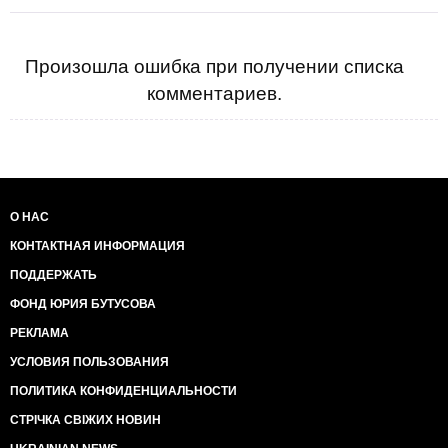
ситуація загрозлива для самого існування
Держави , а в таких ситуаціях для порятунку
Держави народ має застосувати методи
екстраординарні , перш за все Комітет
Произошла ошибка при получении списка
Національного порятунку , де небуде ні
комментариев.
комуністів , ні шовіністів , ні олігахів , або їх
людей. Всіх Гарантів зі свитами типу Йульок,
Бойок , Коломойських в Качанівку і тримати там
поки не повернуть награбоване.Владу
Тимчасовому Уряду в якому , державна мова , як
засіб міжнаціонального спілкування тільки
українська
.
О НАС
КОНТАКТНАЯ ИНФОРМАЦИЯ
ПОДДЕРЖАТЬ
ФОНД ЮРИЯ БУТУСОВА
РЕКЛАМА
УСЛОВИЯ ПОЛЬЗОВАНИЯ
ПОЛИТИКА КОНФИДЕНЦИАЛЬНОСТИ
СТРІЧКА СВІЖИХ НОВИН