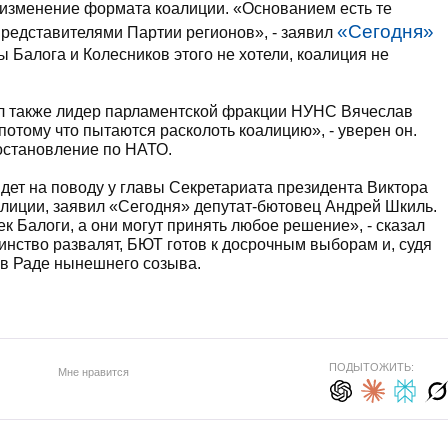
 изменение формата коалиции. «Основанием есть те
«Сегодня»
представителями Партии регионов», - заявил
ы Балога и Колесников этого не хотели, коалиция не
л также лидер парламентской фракции НУНС Вячеслав
потому что пытаются расколоть коалицию», - уверен он.
остановление по НАТО.
йдет на поводу у главы Секретариата президента Виктора
оалиции, заявил «Сегодня» депутат-бютовец Андрей Шкиль.
к Балоги, а они могут принять любое решение», - сказал
инство развалят, БЮТ готов к досрочным выборам и, судя
 в Раде нынешнего созыва.
ПОДЫТОЖИТЬ:
Мне нравится