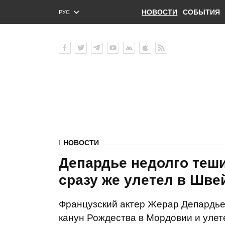
НОВОСТИ
СОБЫТИЯ
РУС
ENG
УКР
НОВОСТИ
Депардье недолго теши
сразу же улетел в Шв
Французский актер Жерар Депардье
канун Рождества в Мордовии и улет