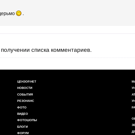
 дерьмо
.
получении списка комментариев.
ЦЕНЗОР.НЕТ
М
НОВОСТИ
У
СОБЫТИЯ
А
РЕЗОНАНС
У
ФОТО
Р
ВИДЕО
О
ФОТОШОПЫ
З
БЛОГИ
Д
ФОРУМ