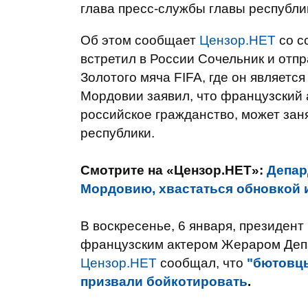
глава пресс-службы главы республи
Об этом сообщает
Цензор.НЕТ
со с
встретил в России Сочельник и отп
Золотого мяча FIFA, где он являетс
Мордовии заявил, что французский 
российское гражданство, может зан
республики.
Смотрите на «Цензор.НЕТ»:
Депар
Мордовию, хвастаться обновкой 
В воскресенье, 6 января, президент
французским актером Жераром Депа
Цензор.НЕТ
сообщал, что
"бютовцы
призвали бойкотировать
.