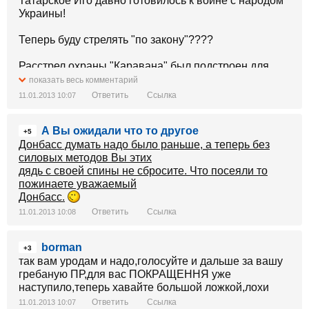
Татарское Иго давно готовилось к войне с народом
Украины!
Теперь буду стрелять "по закону"????
Расстрел охраны "Каравана" был подстроен для
вооружения 100тысной армии охранников олигарха
показать весь комментарий
Ахметова. Да-да 100тыс, и не менее. Охрана банков
Ответить
Ссылка
11.01.2013 10:07
и отделений, охрана предприятий, карьеров,шахт,
ТЭЦ, ЛЭП, облгазов,торговых центров и магазинов,
А Вы ожидали что то другое
охрана стадионов и аэропортов ...
+5
Донбасс думать надо было раньше, а теперь без
силовых методов Вы этих
дядь с своей спины не сбросите. Что посеяли то
пожинаете уважаемый
Донбасс.
Ответить
Ссылка
11.01.2013 10:08
borman
+3
так вам уродам и надо,голосуйте и дальше за вашу
гребаную ПР,для вас ПОКРАЩЕННЯ уже
наступило,теперь хавайте большой ложкой,лохи
Ответить
Ссылка
11.01.2013 10:07