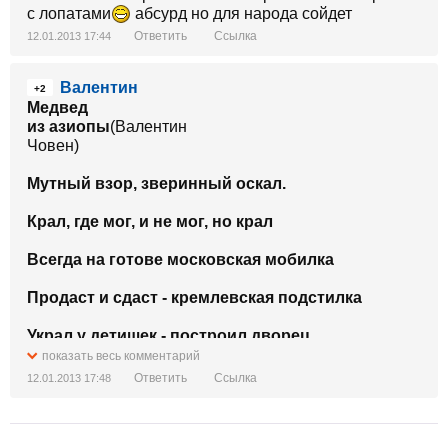
с лопатами
абсурд но для народа сойдет
Ответить
Ссылка
12.01.2013 17:44
Валентин
+2
Медвед
из азиопы
(Валентин
Човен)
Мутный взор, зверинный оскал.
Крал, где мог, и не мог, но крал
Всегда на готове московская мобилка
Продаст и сдаст - кремлевская подстилка
Украл у детишек - построил дворец
показать весь комментарий
Сексот-комсомолец, по жизни - наглец
Ответить
Ссылка
12.01.2013 17:48
Поближе к Москве, подальше от Европы