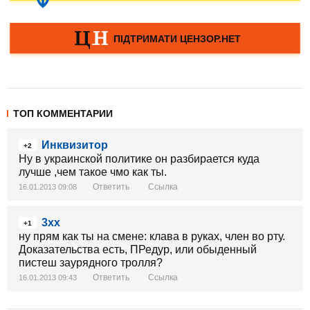
ТОП КОММЕНТАРИИ
Инквизитор
+2
Ну в украинской политике он разбирается куда
лучше ,чем такое чмо как ты.
Ответить
Ссылка
16.01.2013 09:08
3хх
+1
ну прям как ты на смене: клава в руках, член во рту.
Доказательства есть, ПРедур, или обыденный
пистеш заурядного тролля?
Ответить
Ссылка
16.01.2013 09:43