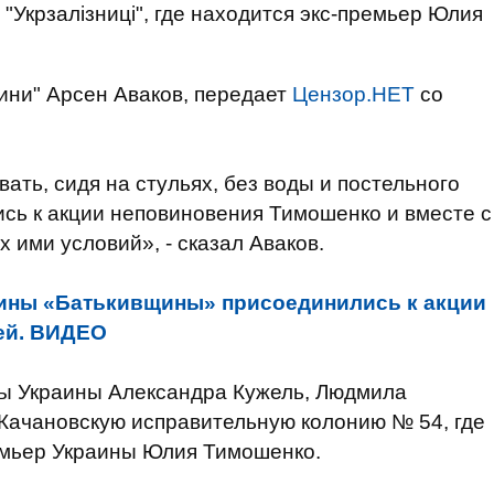
Укрзалізниці", где находится экс-премьер Юлия
щини" Арсен Аваков, передает
Цензор.НЕТ
со
ть, сидя на стульях, без воды и постельного
сь к акции неповиновения Тимошенко и вместе с
 ими условий», - сказал Аваков.
ны «Батькивщины» присоединились к акции
ней. ВИДЕО
ы Украины Александра Кужель, Людмила
Качановскую исправительную колонию № 54, где
емьер Украины Юлия Тимошенко.