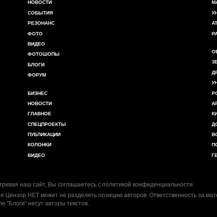
НОВОСТИ
М
СОБЫТИЯ
У
РЕЗОНАНС
А
ФОТО
Р
ВИДЕО
О
ФОТОШОПЫ
З
БЛОГИ
Д
ФОРУМ
У
БИЗНЕС
Р
НОВОСТИ
А
ГЛАВНОЕ
К
СПЕЦПРОЕКТЫ
Д
ПУБЛИКАЦИИ
В
КОЛОНКИ
П
ВИДЕО
Г
ривая наш сайт, Вы соглашаетесь с
политикой конфиденциальности
.
я Цензор.НЕТ может не разделять позицию авторов. Ответственность за ма
ле "Блоги" несут авторы текстов.