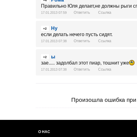
+4
Правильно Юля делает,не должны рыги сп
Ответить
Ссылка
17.01.2013 07:59
Ну
+2
если делать нечего пусть сидят.
Ответить
Ссылка
17.01.2013 07:38
ы
+2
зае..... задолбал этот пиар, тошнит уже
Ответить
Ссылка
17.01.2013 07:38
Произошла ошибка при 
О НАС