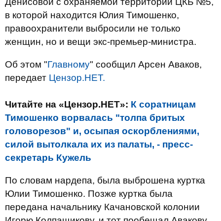
Денисовой с охраняемой территории ЦКБ №5,
в которой находится Юлия Тимошенко,
правоохранители выбросили не только
женщин, но и вещи экс-премьер-министра.
Об этом "
Главному
" сообщил Арсен Аваков,
передает
Цензор.НЕТ.
Читайте на «Цензор.НЕТ»:
К соратницам
Тимошенко ворвалась "толпа бритых
головорезов" и, осыпая оскорблениями,
силой вытолкала их из палаты, - пресс-
секретарь Кужель
По словам нардепа, была выброшена куртка
Юлии Тимошенко. Позже куртка была
передана начальнику Качановской колонии
Игорю Колпащикову, и тот пообещал Авакову