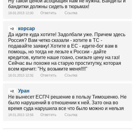
Ну такой ценой асоциация нам не нужна. Бандиты и
бандитки должны сидеть в тюрьмах!
Ответить
Ссылка
18.01.2013 12:30
корсар
+2
Да идите куда хотите! Задолбали уже. Причем здесь
Россия? Вам четко сказали - хотите в ТС -
подавайте заявку! Хотите в ЕС - идите-бог вам в
помощь, но тогда не лезьте к России - дайте
кредитов, купите наше гоано, снизьте цену на газ!
Сейчас вы похоже на старую проститутку, которая
всем кричит: "Ну, возьмите меня!!!!"
Ответить
Ссылка
18.01.2013 12:32
Уран
+2
Не вынесет ЕСПЧ решение в пользу Тимошенко. Не
было нарушений в отношении к ней. Зато она во
время суда нарушила все что было можно и нельзя
Ответить
Ссылка
18.01.2013 12:56