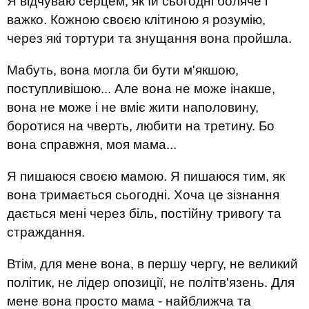
Я відчуваю серцем, як їй сьогодні боляче і
важко. Кожною своєю клітиною я розумію,
через які тортури та знущання вона пройшла.
Мабуть, вона могла би бути м'якшою,
поступливішою... Але вона не може інакше,
вона не може і не вміє жити наполовину,
боротися на чверть, любити на третину. Бо
вона справжня, моя мама...
Я пишаюся своєю мамою. Я пишаюся тим, як
вона тримається сьогодні. Хоча це зізнання
дається мені через біль, постійну тривогу та
страждання.
Втім, для мене вона, в першу чергу, не великий
політик, не лідер опозиції, не політв'язень. Для
мене вона просто мама - найближча та