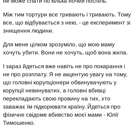
не може спати по кілька ночей поспіль.
Між тим тортури все тривають і тривають. Тому
все, що відбувається з нею, - це експеримент зі
знищення людини.
Для мене цілком зрозуміло, що мою маму
хочуть убити. Вони не хочуть, щоб вона жила.
І зараз йдеться вже навіть не про покарання і
не про розплату. Я не акцентую увагу на тому,
що головні корупціонери обвинувачують у
корупції невинуватих, а головні вбивці
перекладають свою провину на тих, хто
заважає їм підкорювати країну. Йдеться про
фізичне свідоме вбивство моєї мами - Юлії
Тимошенко.