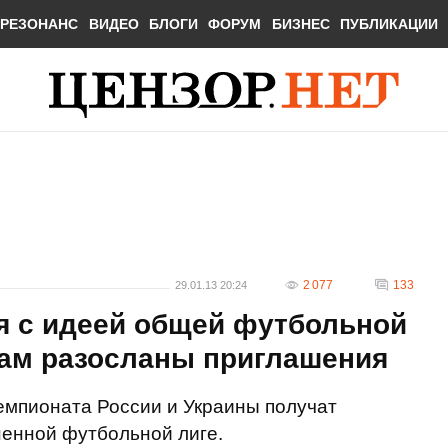
РЕЗОНАНС
ВИДЕО
БЛОГИ
ФОРУМ
БИЗНЕС
ПУБЛИКАЦИИ
2 077
133
29.01.13 20:24
я с идеей общей футбольной
бам разосланы приглашения
емпионата России и Украины получат
ненной футбольной лиге.