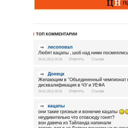
ТОП КОММЕНТАРИИ
лесоповал
+4
Любят кацапы , шоб над ними посмеялис
Ответить
Ссылка
29.01.2013 20:26
Донецк
+4
Желающим в "Объединенный чемпионат по
дисквалификация в ЧУ и УЕФА
Ответить
Ссылка
29.01.2013 20:32
кацапы
+3
они такие грязные и вонючие кацапы
неудивительно что отовсюду гонят?
вон давеча из Тайланда напинали