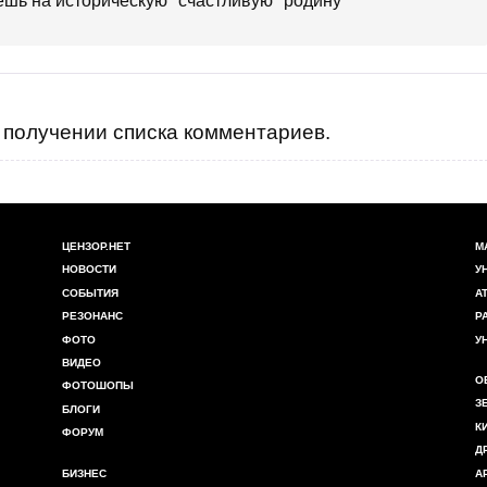
ешь на историческую "счастливую" родину
получении списка комментариев.
ЦЕНЗОР.НЕТ
М
НОВОСТИ
У
СОБЫТИЯ
А
РЕЗОНАНС
Р
ФОТО
У
ВИДЕО
О
ФОТОШОПЫ
З
БЛОГИ
К
ФОРУМ
Д
БИЗНЕС
А