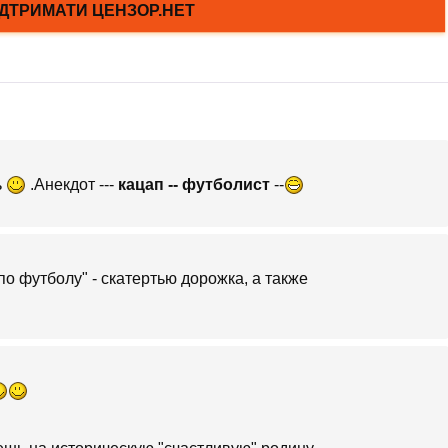
ь
.Анекдот ---
кацап -- футболист
--
 футболу" - скатертью дорожка, а также