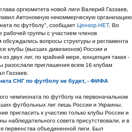
глава оргкомитета новой лиги Валерий Газзаев,
зглавил Автономную некоммерческую организацию
ната по футболу", сообщает
Цензор.НЕТ
. Во
 рабочей группы с участием членов
м обсуждались вопросы структуры и регламента
се клубы (высших дивизионов) России и
из двух лиг, по крайней мере, концепция такая -
мы разослали приглашения всем 16 клубам
ал Газзаев.
ата СНГ по футболу не будет, - ФИФА
ого чемпионата по футболу на первоначальном
сших футбольных лиг лишь России и Украины.
ие пригласить к участию только клубы России и
лены наблюдательного совета присутствовали, и в
я первенства объединенной лиги. Был