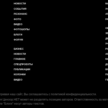
НОВОСТИ
М
СОБЫТИЯ
У
РЕЗОНАНС
А
ФОТО
Р
ВИДЕО
О
ФОТОШОПЫ
З
БЛОГИ
Д
ФОРУМ
У
БИЗНЕС
Р
НОВОСТИ
А
ГЛАВНОЕ
К
СПЕЦПРОЕКТЫ
Д
ПУБЛИКАЦИИ
В
КОЛОНКИ
П
ВИДЕО
Г
ривая наш сайт, Вы соглашаетесь с
политикой конфиденциальности
.
я Цензор.НЕТ может не разделять позицию авторов. Ответственность за ма
ле "Блоги" несут авторы текстов.