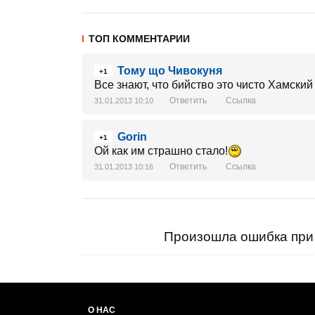
ТОП КОММЕНТАРИИ
Тому що Чивокуня
+1
Все знают, что бийство это чисто Хамски
Ответить
Ссылка
31.01.2013 10:10
Gorin
+1
Ой как им страшно стало!
Ответить
Ссылка
31.01.2013 10:16
Произошла ошибка при 
О НАС