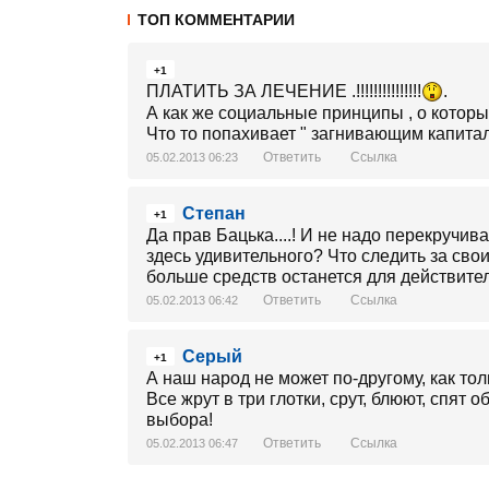
ТОП КОММЕНТАРИИ
+1
ПЛАТИТЬ ЗА ЛЕЧЕНИЕ .!!!!!!!!!!!!!!!
.
А как же социальные принципы , о которых
Что то попахивает " загнивающим капитали
Ответить
Ссылка
05.02.2013 06:23
Степан
+1
Да прав Бацька....! И не надо перекручив
здесь удивительного? Что следить за сво
больше средств останется для действител
Ответить
Ссылка
05.02.2013 06:42
Серый
+1
А наш народ не может по-другому, как то
Все жрут в три глотки, срут, блюют, спят 
выбора!
Ответить
Ссылка
05.02.2013 06:47