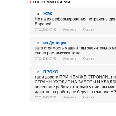
ТОП КОММЕНТАРИИ
ЖЭК
+2
Но на их реформирования потрачены день
Европой
Ответить
Ссылка
07.02.2013 07:52
из Донецка
+1
зато стоимость машин там значительно ме
слово растаможки тоже....
Ответить
Ссылка
07.02.2013 07:53
ПРОКЛ
+1
так и дороги ПРИ НЕМ ЖЕ СТРОИЛИ...п
СТРАНЫ УХОДИТ НА ЗАБОРЫ И КЛАДБИЩА
новенькие работают!только у них там мин
идиотов на работу не берут...а главное
Ответить
Ссылка
07.02.2013 07:53