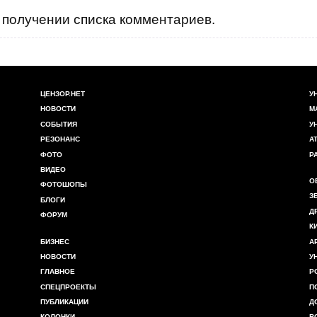
получении списка комментариев.
ЦЕНЗОР.НЕТ
У
НОВОСТИ
М
СОБЫТИЯ
У
РЕЗОНАНС
А
ФОТО
Р
ВИДЕО
О
ФОТОШОПЫ
З
БЛОГИ
Д
ФОРУМ
К
БИЗНЕС
А
НОВОСТИ
У
ГЛАВНОЕ
Р
СПЕЦПРОЕКТЫ
П
ПУБЛИКАЦИИ
Д
КОЛОНКИ
В