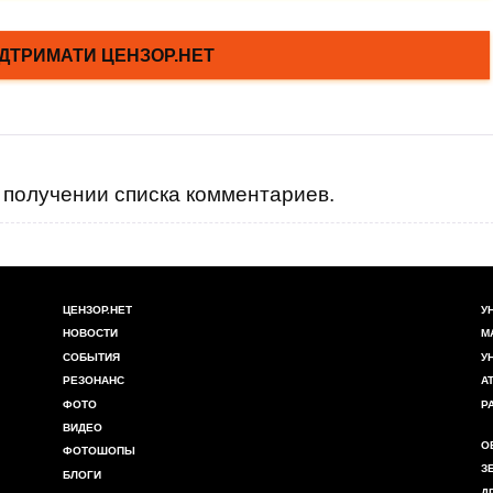
получении списка комментариев.
ЦЕНЗОР.НЕТ
У
НОВОСТИ
М
СОБЫТИЯ
У
РЕЗОНАНС
А
ФОТО
Р
ВИДЕО
О
ФОТОШОПЫ
З
БЛОГИ
Д