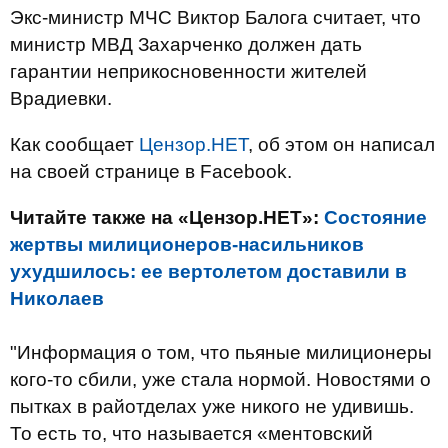
Экс-министр МЧС Виктор Балога считает, что
министр МВД Захарченко должен дать
гарантии неприкосновенности жителей
Врадиевки.
Как сообщает
Цензор.НЕТ
, об этом он написал
на своей странице в Facebook.
Читайте также на «Цензор.НЕТ»:
Состояние
жертвы милиционеров-насильников
ухудшилось: ее вертолетом доставили в
Николаев
"И
нформация
о том
,
что пьяные
милиционеры
кого-то
сбили
,
уже
стала нормой
.
Новостями
о
пытках
в
райотделах
уже никого не
удивишь
.
То есть то
,
что
называется
«
ментовский