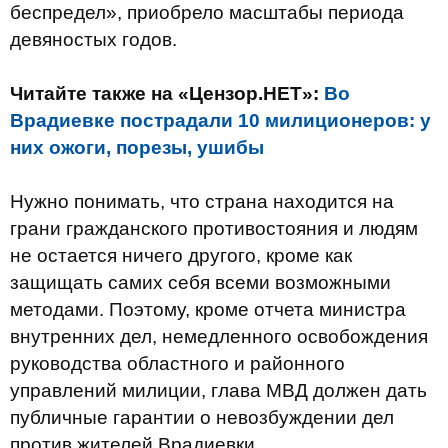
беспредел
»,
приобрело масштабы
периода
девяностых годов.
Читайте также на «Цензор.НЕТ»:
Во
Врадиевке пострадали 10 милиционеров: у
них ожоги, порезы, ушибы
Нужно понимать
,
что
страна находится на
грани
гражданского противостояния
и людям
не
остается
ничего другого
,
кроме как
защищать
самих себя
всеми
возможными
методами
.
Поэтому
,
кроме
отчета министра
внутренних
дел
,
немедленного освобождения
руководства областного
и районного
управлений
милиции
,
глава
МВД
должен
дать
публичные
гарантии
о невозбуждении
дел
против
жителей
Врадиевки.