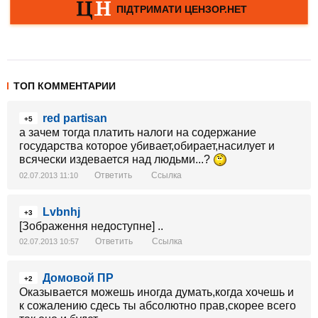
ТОП КОММЕНТАРИИ
red partisan
+5
а зачем тогда платить налоги на содержание
государства которое убивает,обирает,насилует и
всячески издевается над людьми...?
Ответить
Ссылка
02.07.2013 11:10
Lvbnhj
+3
[Зображення недоступне] ..
Ответить
Ссылка
02.07.2013 10:57
Домовой ПР
+2
Оказывается можешь иногда думать,когда хочешь и
к сожалению сдесь ты абсолютно прав,скорее всего