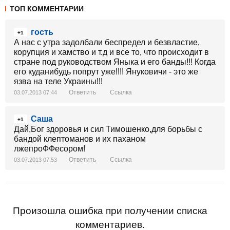
ТОП КОММЕНТАРИИ
гость
+1
А нас с утра задолбали беспредел и безвластие,
корупция и хамство и т.д и все то, что происходит в
стране под руководством Яныка и его банды!!! Когда
его куданибудь попрут уже!!!! Януковичи - это же
язва на теле Украины!!!
Ответить
Ссылка
03.07.2013 07:44
Саша
+1
Дай,Бог здоровья и сил Тимошенко,для борьбы с
бандой клептоманов и их паханом
лжепроФФесором!
Ответить
Ссылка
03.07.2013 07:53
Произошла ошибка при получении списка
комментариев.