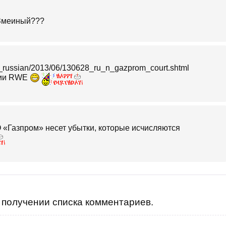
.Змеиный???
ws_russian/2013/06/130628_ru_n_gazprom_court.shtml
нии RWE
АО «Газпром» несет убытки, которые исчисляются
получении списка комментариев.