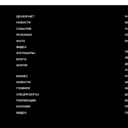
ЦЕНЗОР.НЕТ
У
НОВОСТИ
М
СОБЫТИЯ
У
РЕЗОНАНС
А
ФОТО
Р
ВИДЕО
О
ФОТОШОПЫ
З
БЛОГИ
Д
ФОРУМ
У
БИЗНЕС
Р
НОВОСТИ
А
ГЛАВНОЕ
К
СПЕЦПРОЕКТЫ
Д
ПУБЛИКАЦИИ
В
КОЛОНКИ
П
ВИДЕО
Г