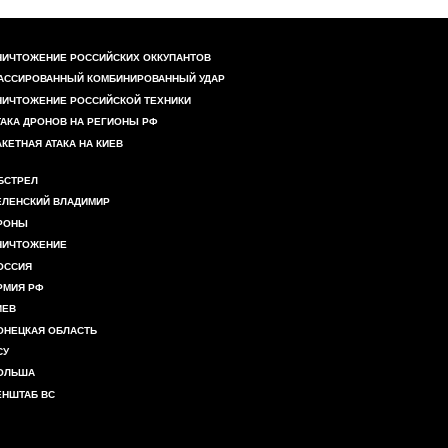
НИЧТОЖЕНИЕ РОССИЙСКИХ ОККУПАНТОВ
АССИРОВАННЫЙ КОМБИНИРОВАННЫЙ УДАР
НИЧТОЖЕНИЕ РОССИЙСКОЙ ТЕХНИКИ
ТАКА ДРОНОВ НА РЕГИОНЫ РФ
АКЕТНАЯ АТАКА НА КИЕВ
БСТРЕЛ
ЕЛЕНСКИЙ ВЛАДИМИР
РОНЫ
НИЧТОЖЕНИЕ
ОССИЯ
РМИЯ РФ
ИЕВ
ОНЕЦКАЯ ОБЛАСТЬ
СУ
ОЛЬША
ЕНШТАБ ВС