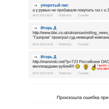
упоротый лис
+1
а у румын не пробавали покупать газ с о
Ответить
Ссылка
08.07.2013 08:57
Игорь Д
+1
http://www.bbc.co.uk/ukrainian/rolling_ne
"Газпром" проиграл суд немецкой компа
Ответить
Ссылка
08.07.2013 09:28
Игорь Д
+1
http://maronski.net/?p=723 Российское О
миллиардами рублей!!!
Ответить
Ссылка
08.07.2013 09:33
Произошла ошибка при 