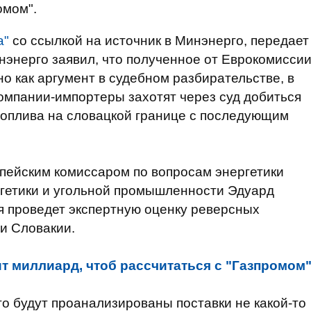
омом".
а"
со ссылкой на источник в Минэнерго, передает
инэнерго заявил, что полученное от Еврокомисси
о как аргумент в судебном разбирательстве, в
омпании-импортеры захотят через суд добиться
 топлива на словацкой границе с последующим
опейским комиссаром по вопросам энергетики
гетики и угольной промышленности Эдуард
я проведет экспертную оценку реверсных
ии Словакии.
т миллиард, чтоб рассчитаться с "Газпромом
то будут проанализированы поставки не какой-то