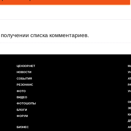
получении списка комментариев.
ЦЕНЗОР.НЕТ
М
НОВОСТИ
У
СОБЫТИЯ
А
РЕЗОНАНС
Р
ФОТО
У
ВИДЕО
О
ФОТОШОПЫ
З
БЛОГИ
К
ФОРУМ
Д
БИЗНЕС
А