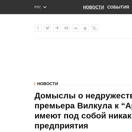
НОВОСТИ
СОБЫТИЯ
РУС
ENG
УКР
НОВОСТИ
Домыслы о недружеств
премьера Вилкула к “А
имеют под собой никак
предприятия