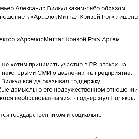
емьер Александр Вилкул каким-либо образом
тношение к «АрселорМиттал Кривой Рог» лишены
ектор «АрселорМиттал Кривой Рог» Артем
 не хотим принимать участие в PR-атаках на
 некоторыми СМИ о давлении на предприятие,
. Вилкул всегда оказывал поддержку
бые домыслы о его недружественном отношении
ются необоснованными», - подчеркнул Поляков.
ется государственником и социально-