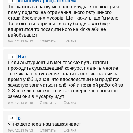
Істинний арієць Шльома
+1
То скажіть на ласку мені хто небудь - якої холєри я
плачу податки на отримання цього пєтушиного
стада брехливих мусорів. Ще і кажуть, що їм мало.
Та розігнати в три шиї всю ту банду, а хто буде
впиратится то посадити його на кілка аби не
вийобувався
Ответить
Ссылка
09.07.2013 09:12
Ник
+1
Если абитуриенты в ментовские вузы готовы
проходить сумасшедший конкурс, платить многие
тысячи за поступление, платить многие тысячи за
время учёбы, зная, что впоследствии им придётся
зачастую заниматься нелёгкой и грязной работой за
2-3 тысячи в месяц, то и так совершенно понятно,
зачем они в мусарку идут.
Ответить
Ссылка
09.07.2013 09:16
в
+1
у них дегенератизм зашкаливает
Ответить
Ссылка
09.07.2013 09:33