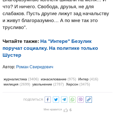
что? И ничего. Свобода, друзья, не для
слабаков. Пусть другие лижут зад начальству
и живут благоразумно… А по мне так это
трусливо".
Читайте также:
На "Интере" Безулик
поручат социалку. На политике только
Шустер
Автор:
Роман Свиридович
журналистика
(3406)
изнасилование
(975)
Интер
(416)
милиция
(2699)
увольнение
(2787)
Херсон
(3475)
ПОДЕЛИТЬСЯ:
Мне нравится
6