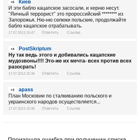
Киев
+5
И эти бабло кацапское засосали, и херню несут.
"Яичный террорист" это пророссийский ******** из
Запорожья. Ню-ню селюки польские, продолжайте
бабло кацапское отрабатывать.
Ответить
Ссылка
17.07.2013 15:47
PostSkriptum
+4
Ну так ведь этого и добивались кацапские
мудозвоны!!!! Это-же их мечта- всех против всех
разосрать!
Ответить
Ссылка
17.07.2013 15:36
apass
+3
План Московии по сталкиванию польского и
украинского народов осуществляется...
Ответить
Ссылка
17.07.2013 15:40
Произошла ошибка при получении списка