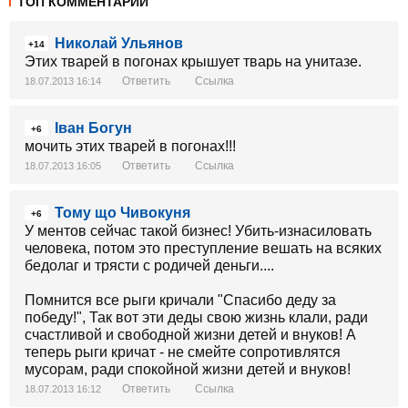
ТОП КОММЕНТАРИИ
Николай Ульянов
+14
Этих тварей в погонах крышует тварь на унитазе.
Ответить
Ссылка
18.07.2013 16:14
Іван Богун
+6
мочить этих тварей в погонах!!!
Ответить
Ссылка
18.07.2013 16:05
Тому що Чивокуня
+6
У ментов сейчас такой бизнес! Убить-изнасиловать
человека, потом это преступление вешать на всяких
бедолаг и трясти с родичей деньги....
Помнится все рыги кричали "Спасибо деду за
победу!", Так вот эти деды свою жизнь клали, ради
счастливой и свободной жизни детей и внуков! А
теперь рыги кричат - не смейте сопротивлятся
мусорам, ради спокойной жизни детей и внуков!
Ответить
Ссылка
18.07.2013 16:12