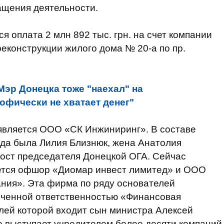
ащения деятельности.
я оплата 2 млн 892 тыс. грн. на счет компании
конструкции жилого дома № 20-а по пр.
Мэр Донецка тоже "наехал" на
офически не хватает денег"
вляется ООО «СК Инжиниринг». В составе
ода была Лилия Близнюк, жена Анатолия
пост председателя Донецкой ОГА. Сейчас
ется офшор «Диомар инвест лимитед» и ООО
ния». Эта фирма по ряду основателей
иченной ответственностью «Финансовая
елей которой входит сын министра Алексей
е выступает учредителем более десяти компаний