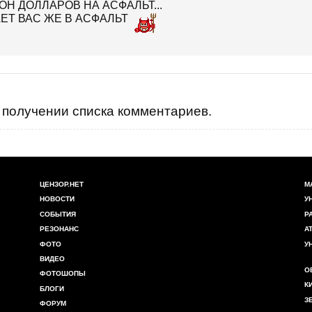
Н ДОЛЛАРОВ НА АСФАЛЬТ...
ЕТ ВАС ЖЕ В АСФАЛЬТ
получении списка комментариев.
ЦЕНЗОР.НЕТ
М
НОВОСТИ
У
СОБЫТИЯ
Р
РЕЗОНАНС
А
ФОТО
У
ВИДЕО
О
ФОТОШОПЫ
К
БЛОГИ
З
ФОРУМ