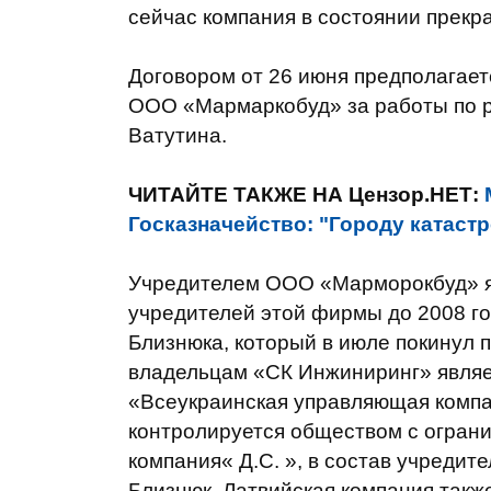
сейчас компания в состоянии прекр
Договором от 26 июня предполагаетс
ООО «Мармаркобуд» за работы по ре
Ватутина.
ЧИТАЙТЕ ТАКЖЕ НА Цензор.НЕТ:
Госказначейство: "Городу катастр
Учредителем ООО «Марморокбуд» я
учредителей этой фирмы до 2008 г
Близнюка, который в июле покинул 
владельцам «СК Инжиниринг» явля
«Всеукраинская управляющая компа
контролируется обществом с огран
компания« Д.С. », в состав учредит
Близнюк. Латвийская компания такж