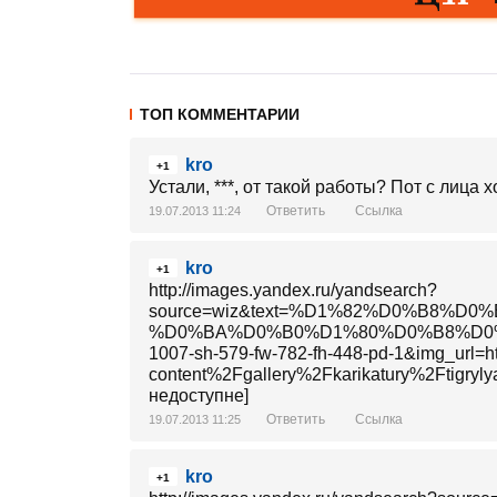
ТОП КОММЕНТАРИИ
kro
+1
Устали, ***, от такой работы? Пот с лица 
Ответить
Ссылка
19.07.2013 11:24
kro
+1
http://images.yandex.ru/yandsearch?
source=wiz&text=%D1%82%D0%B8
%D0%BA%D0%B0%D1%80%D0%B8%D0%BA%
1007-sh-579-fw-782-fh-448-pd-1&img_ur
content%2Fgallery%2Fkarikatury%2Ftigryl
недоступне]
Ответить
Ссылка
19.07.2013 11:25
kro
+1