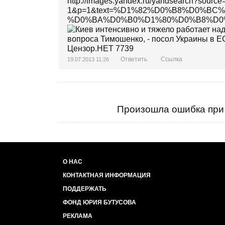
http://images.yandex.ru/yandsearch?source
1&p=1&text=%D1%82%D0%B8%D0%B
%D0%BA%D0%B0%D1%80%D0%B8%D0%BA%D
Ответить
Ссылка
19.07.2013 11:26
Произошла ошибка при 
О НАС
КОНТАКТНАЯ ИНФОРМАЦИЯ
ПОДДЕРЖАТЬ
ФОНД ЮРИЯ БУТУСОВА
РЕКЛАМА