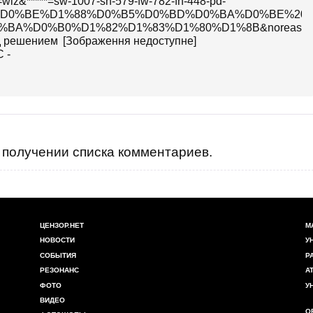
=wiz&*****=sw-1007-sh-579-fw-782-fh-448-pd-
C%D0%BE%D1%88%D0%B5%D0%BD%D0%BA%D0%BE%20
0%B0%D1%82%D1%83%D1%80%D1%8B&noreask=1&pos=30&r
[Зображення недоступне]
получении списка комментариев.
ЦЕНЗОР.НЕТ
М
НОВОСТИ
У
СОБЫТИЯ
Р
РЕЗОНАНС
А
ФОТО
У
ВИДЕО
О