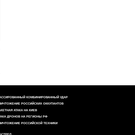
%D0%B2%20%D1%82%D1%8E%D1%80%D1%8C%D0%BC%
pt=simage&lr=22&img_url=http%3A%2F%2Fdurdom.in
АССИРОВАННЫЙ КОМБИНИРОВАННЫЙ УДАР
НИЧТОЖЕНИЕ РОССИЙСКИХ ОККУПАНТОВ
АКЕТНАЯ АТАКА НА КИЕВ
ТАКА ДРОНОВ НА РЕГИОНЫ РФ
НИЧТОЖЕНИЕ РОССИЙСКОЙ ТЕХНИКИ
БСТРЕЛ