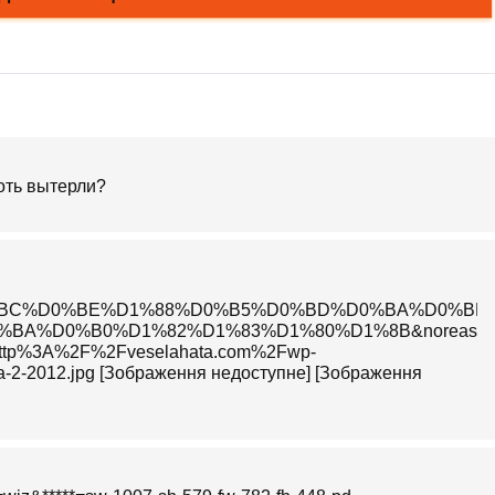
хоть вытерли?
%D0%BC%D0%BE%D1%88%D0%B5%D0%BD%D0%BA%D0%B
D0%B0%D1%82%D1%83%D1%80%D1%8B&noreask=1&pos=
l=http%3A%2F%2Fveselahata.com%2Fwp-
ya-2-2012.jpg [Зображення недоступне] [Зображення