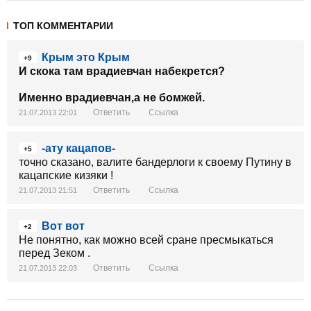
ТОП КОММЕНТАРИИ
Крым это Крым
+9
И скока там врадиевчан набекрется?
Именно врадиевчан,а не бомжей.
Ответить
Ссылка
21.07.2013 22:01
-ату кацапов-
+5
точно сказано, валите бандерлоги к своему Путину в
кацапские кизяки !
Ответить
Ссылка
21.07.2013 21:51
Вот вот
+2
Не понятно, как можно всей сране пресмыкаться
перед Зеком .
Ответить
Ссылка
21.07.2013 22:03