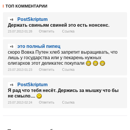
ТОП КОММЕНТАРИИ
PostSkriptum
+8
Держать свиньям свиней это есть нонсенс.
Ответить
Ссылка
23.07.2013 01:28
это полный пипец
+5
скоро Вовка Путен хлеб запретит выращивать, что
лишь у государства или у пекарень нужных
олигархов этот деликатес покупали
Ответить
Ссылка
23.07.2013 01:23
PostSkriptum
+5
Я рад что тебя несёт. Держись за мышку что бы
не смыло....
Ответить
Ссылка
23.07.2013 02:24