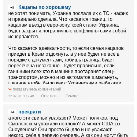
Кацапы по хорошему
+8
не хотят понимать, Украина послала их с ТС - нафик
и правильно сделала. Что касается границ, то
кацапам въезд в евро-зону, коей станет Украина,
будет закрыт и пограничные конфликты сами собой
исчерпаются.
Что касается адекватности, то если семья кацапов
приедет в Крым отдохнуть, а у нее будет не все в
порядке с документами, тобишь граница будет
пересечена незаконно - будет правильно, если
гаишники всех кто в машине протаранят спец-
транспортом, можно и из автоматов шмальнуть,
главное чтобы было как с Украинскими рыбаками.
Все кацапы сдохли, один в реанимации и будет
показать весь комментарий
правильно, вполне
Ответить
Ссылка
22.07.2013 17:48
прекрати
+4
а кого эти свиньи уважают? Может поляков, под
Смоленском уважили неплохо? А может США со
Сноуденом? Они просто быдло и не уважают
некого, себя в первую очередь. А как они могут быть