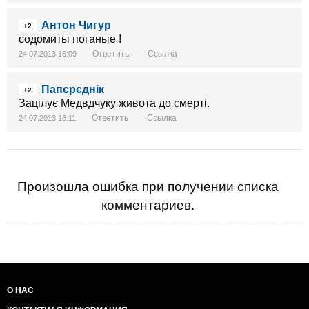
Антон Чигур
+2
содомиты поганые !
Ответить
Ссылка
24.07.2013 16:09
Папєрєднік
+2
Зацілує Медвдчуку живота до смерті.
Ответить
Ссылка
24.07.2013 16:11
Произошла ошибка при получении списка
комментариев.
О НАС