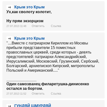
Крым это Крым
+6
Ух,как сволоту колотит,
Ну прям экзорцизм
Ответить
Ссылка
27.07.2013 11:48
Крым это Крым
+6
"....Вместе с патриархом Кириллом из Москвы
прибыли представители 15 поместных
православных церквей, среди которых - девять
предстоятелей: патриархи Александрийский,
Иерусалимский, Московский, Грузинский, Сербский,
Болгарский, архиепископ Кипрский, митрополиты
Польский и Американский....."
______________
Один самозванец филаретушка-динисенко
остался за бортом.
Ответить
Ссылка
27.07.2013 11:52
ГУНДЯЙ ШМУРДЯЙ
+4