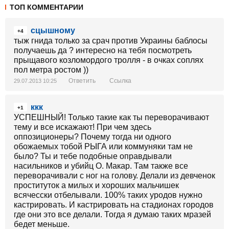
ТОП КОММЕНТАРИИ
сцышному
+4
тыж гнида только за срач против Украины баблосы
получаешь да ? интересно на тебя посмотреть
прыщавого козломордого тролля - в очках соплях
пол метра ростом ))
Ответить
Ссылка
29.07.2013 10:25
ккк
+1
УСПЕШНЫЙ! Только такие как ты переворачивают
тему и все искажают! При чем здесь
оппозиционеры? Почему тогда ни одного
обожаемых тобой РЫГА или коммуняки там не
было? Ты и тебе подобные оправдывали
насильников и убийц О. Макар. Там также все
переворачивали с ног на голову. Делали из девченок
проституток а милых и хороших мальчишек
всячесски отбелывали. 100% таких уродов нужно
кастрировать. И кастрировать на стадионах городов
где они это все делали. Тогда я думаю таких мразей
бедет меньше.