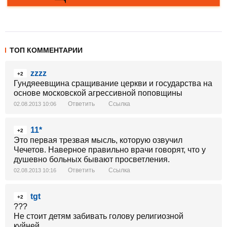
ТОП КОММЕНТАРИИ
zzzz
+2
Гундяеевщина сращивание церкви и государства на
основе московской агрессивной поповщины
Ответить
Ссылка
02.08.2013 10:06
11*
+2
Это первая трезвая мысль, которую озвучил
Чечетов. Наверное правильно врачи говорят, что у
душевно больных бывают просветления.
Ответить
Ссылка
02.08.2013 10:16
tgt
+2
???
Не стоит детям забивать голову религиозной
куйней...