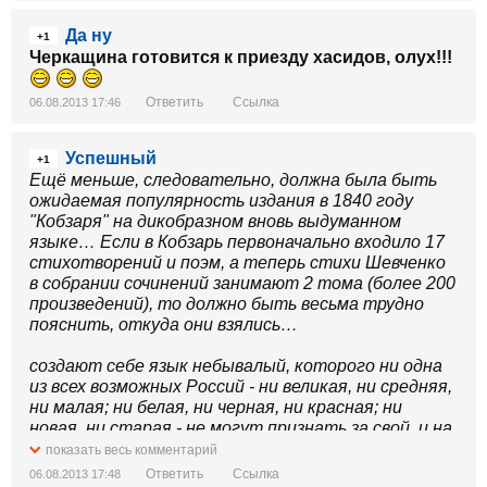
Да ну
+1
Черкащина готовится к приезду хасидов, олух!!!
Ответить
Ссылка
06.08.2013 17:46
Успешный
+1
Ещё меньше, следовательно, должна была быть
ожидаемая популярность издания в 1840 году
"Кобзаря" на дикобразном вновь выдуманном
языке… Если в Кобзарь первоначально входило 17
стихотворений и поэм, а теперь стихи Шевченко
в собрании сочинений занимают 2 тома (более 200
произведений), то должно быть весьма трудно
пояснить, откуда они взялись…
создают себе язык небывалый, которого ни одна
из всех возможных Россий - ни великая, ни средняя,
ни малая; ни белая, ни черная, ни красная; ни
новая, ни старая - не могут признать за свой, и на
этой помеси слов хохлатых и бородатых, бритых
показать весь комментарий
и небритых, южных и северных, на этом
Ответить
Ссылка
06.08.2013 17:48