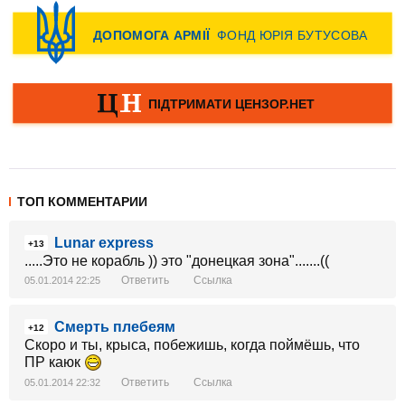
ТОП КОММЕНТАРИИ
Lunar express
+13
.....Это не корабль )) это "донецкая зона".......((
Ответить
Ссылка
05.01.2014 22:25
Смерть плебеям
+12
Скоро и ты, крыса, побежишь, когда поймёшь, что
ПР каюк
Ответить
Ссылка
05.01.2014 22:32