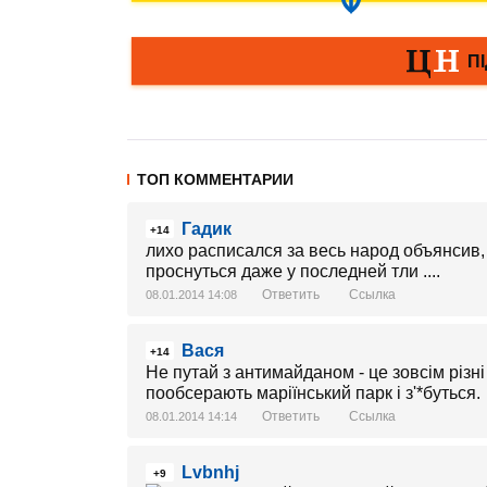
ТОП КОММЕНТАРИИ
Гадик
+14
лихо расписался за весь народ объянсив,
проснуться даже у последней тли ....
Ответить
Ссылка
08.01.2014 14:08
Вася
+14
Не путай з антимайданом - це зовсім різні
пообсерають маріїнський парк і з'*буться.
Ответить
Ссылка
08.01.2014 14:14
Lvbnhj
+9