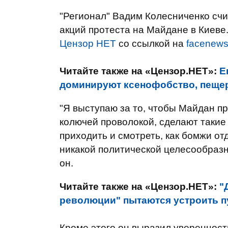
"Регионал" Вадим Колесниченко счит
акций протеста на Майдане в Киеве
Цензор НЕТ
со ссылкой на
facenew
Читайте также на «Цензор.НЕТ»:
Е
доминируют ксенофобство, пещер
"Я выступаю за то, чтобы Майдан пр
колючей проволокой, сделают такие 
приходить и смотреть, как бомжи отд
никакой политической целесообразно
он.
Читайте также на «Цензор.НЕТ»:
"
революции" пытаются устроить пу
Кроме этого он выразил уверенност