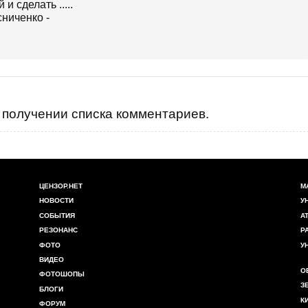
.....
получении списка комментариев.
ЦЕНЗОР.НЕТ
М
НОВОСТИ
У
СОБЫТИЯ
А
РЕЗОНАНС
Р
ФОТО
У
ВИДЕО
О
ФОТОШОПЫ
З
БЛОГИ
К
ФОРУМ