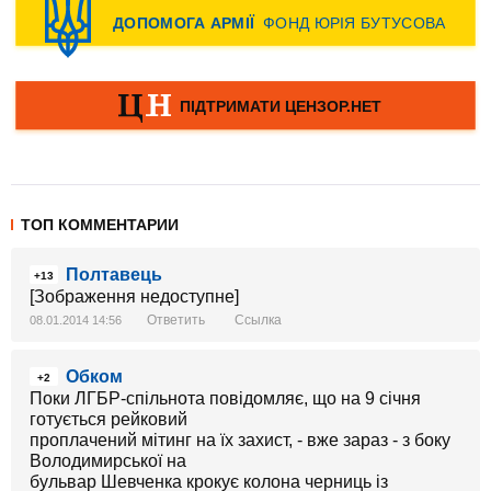
ТОП КОММЕНТАРИИ
Полтавець
+13
[Зображення недоступне]
Ответить
Ссылка
08.01.2014 14:56
Обком
+2
Поки ЛГБР-спільнота повідомляє, що на 9 січня
готується рейковий
проплачений мітинг на їх захист, - вже зараз - з боку
Володимирської на
бульвар Шевченка крокує колона черниць із