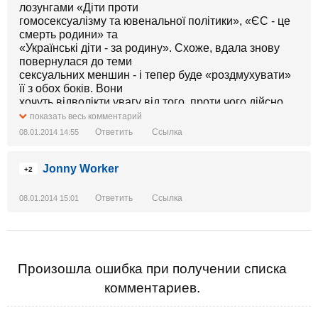
лозунгами «Діти проти
гомосексуалізму та ювенальної політики», «ЄС - це
смерть родини» та
«Українські діти - за родину». Схоже, вдала знову
повернулася до теми
сексуальних меншин - і тепер буде «роздмухувати»
її з обох боків. Вони
хочуть відволікти увагу від того, проти чого дійсно
стоїть ‪ЄвроМайдан‬ - проти свавілля влади.
показать весь комментарий
Ответить
Ссылка
08.01.2014 14:55
Jonny Worker
+2
Ответить
Ссылка
08.01.2014 15:01
Произошла ошибка при получении списка
комментариев.