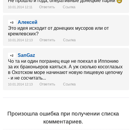
Не прошло и года, оперативные донецкие парни
Ответить
Ссылка
10.01.2014 12:11
Алексей
+3
Это идея исходит от донецких мусоров или от
кремлевских?
Ответить
Ссылка
10.01.2014 12:13
SanGaz
+2
Чо та ни один погранец еще не поехал в Иппонию
за их браконьеров каяться. А уж сколько косоглазых
в Охотском море начинают новую пищевую цепочку
- и не сосчитать...
Ответить
Ссылка
10.01.2014 12:13
Произошла ошибка при получении списка
комментариев.