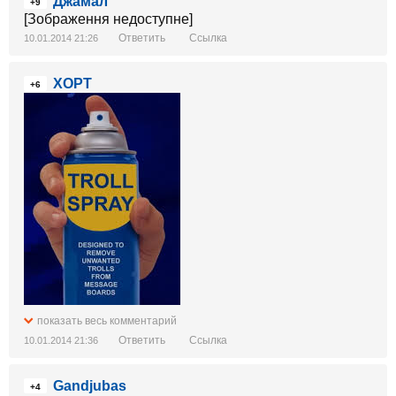
Джамал
+9
[Зображення недоступне]
Ответить
Ссылка
10.01.2014 21:26
ХОРТ
+6
показать весь комментарий
Ответить
Ссылка
10.01.2014 21:36
Gandjubas
+4