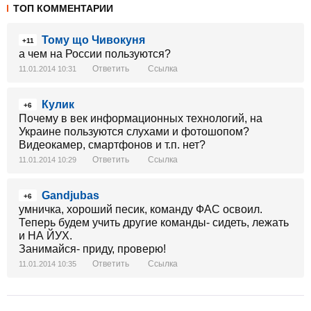
ТОП КОММЕНТАРИИ
Тому що Чивокуня
+11
а чем на России пользуются?
Ответить
Ссылка
11.01.2014 10:31
Кулик
+6
Почему в век информационных технологий, на
Украине пользуются слухами и фотошопом?
Видеокамер, смартфонов и т.п. нет?
Ответить
Ссылка
11.01.2014 10:29
Gandjubas
+6
умничка, хороший песик, команду ФАС освоил.
Теперь будем учить другие команды- сидеть, лежать
и НА ЙУХ.
Занимайся- приду, проверю!
Ответить
Ссылка
11.01.2014 10:35