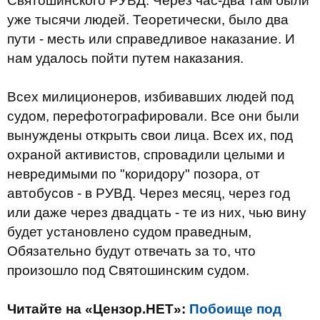
Святошинского РУВД.
Через час-два там были
уже тысячи людей.
Теоретически, было два
пути - месть или справедливое наказание.
И
нам удалось пойти путем наказания.
Всех милиционеров, избивавших людей под
судом, перефотографировали.
Все они были
вынуждены открыть свои лица.
Всех их, под
охраной активистов, спровадили целыми и
невредимыми по "коридору" позора, от
автобусов - в РУВД.
Через месяц, через год
или даже через двадцать - те из них, чью вину
будет установлено судом праведным,
Обязательно будут отвечать за то, что
произошло под Святошинским судом.
Читайте на «Цензор.НЕТ»:
Побоище под