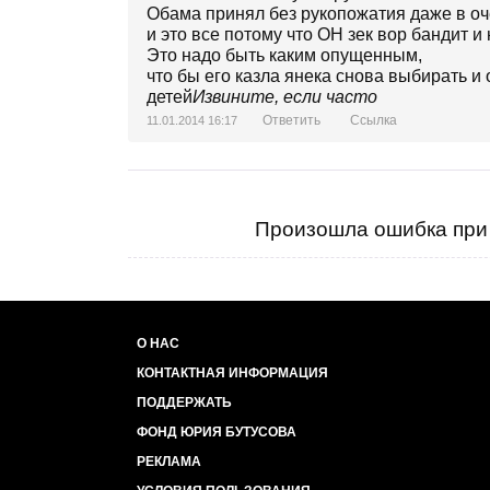
Обама принял без рукопожатия даже в оч
и это все потому что ОН зек вор бандит и
Это надо быть каким опущенным,
что бы его казла янека снова выбирать и 
детей
Извините, если часто
Ответить
Ссылка
11.01.2014 16:17
Произошла ошибка при 
О НАС
КОНТАКТНАЯ ИНФОРМАЦИЯ
ПОДДЕРЖАТЬ
ФОНД ЮРИЯ БУТУСОВА
РЕКЛАМА