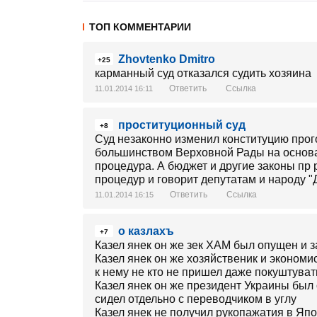
ТОП КОММЕНТАРИИ
Zhovtenko Dmitro
+25
карманный суд отказался судить хозяина
Ответить
Ссылка
11.01.2014 16:11
проституционный суд
+8
Суд незаконно изменил конституцию про
большинством Верховной Рады на основа
процедура. А бюджет и другие законы пр
процедур и говорит депутатам и народу "
Ответить
Ссылка
11.01.2014 16:15
о казлахъ
+7
Казел янек он же зек ХАМ был опущен и 
Казел янек он же хозяйственик и экономи
к нему не кто не пришел даже покуштува
Казел янек он же президент Украины бы
сидел отдельно с переводчиком в углу
Казел янек не получил рукопажатия в Япо