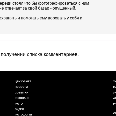
ереди стоял что бы фотографироваться с ним
 не отвечает за свой базар - опущенный.
охранять и помогать ему воровать у себя и
получении списка комментариев.
ЦЕНЗОР.НЕТ
У
НОВОСТИ
М
СОБЫТИЯ
У
РЕЗОНАНС
А
ФОТО
Р
ВИДЕО
О
ФОТОШОПЫ