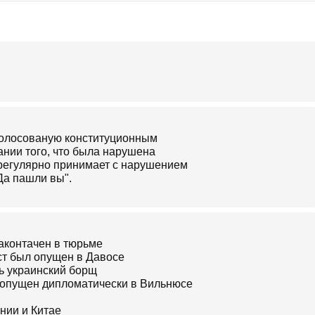
голосованую конституционным
нии того, что была нарушена
 регулярно принимает с нарушением
Да пашли вы".
законтачен в тюрьме
ст был опущен в Давосе
ть украинский борщ
л опущен дипломатически в Вильнюсе
нии и Китае