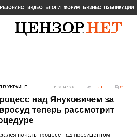
РЕЗОНАНС
ВИДЕО
БЛОГИ
ФОРУМ
БИЗНЕС
ПУБЛИКАЦИИ
 В УКРАИНЕ
11 201
89
11.01.14 16:10
процесс над Януковичем за
вросуд теперь рассмотрит
оцедуре
зался начать процесс над президентом