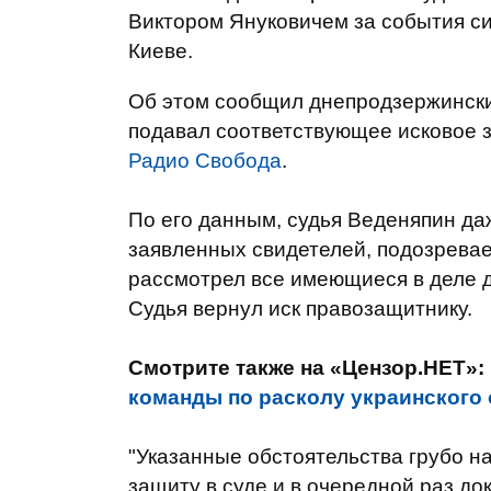
Виктором Януковичем за события си
Киеве.
Об этом сообщил днепродзержински
подавал соответствующее исковое 
Радио Свобода
.
По его данным, судья Веденяпин даж
заявленных свидетелей, подозрева
рассмотрел все имеющиеся в деле д
Судья вернул иск правозащитнику.
Смотрите также на «Цензор.НЕТ»:
команды по расколу украинского
"Указанные обстоятельства грубо н
защиту в суде и в очередной раз док