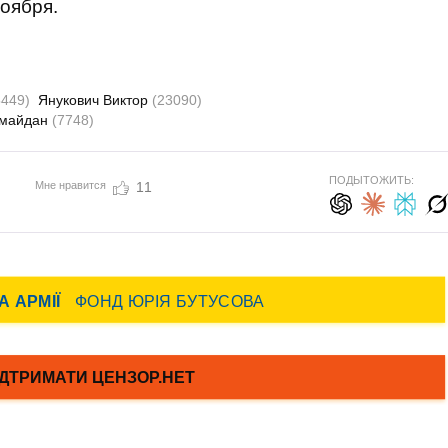
оября.
5449)
Янукович Виктор
(23090)
омайдан
(7748)
ПОДЫТОЖИТЬ:
Мне нравится
11