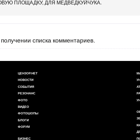
ОВУЮ ПЛОЩАДКУ, ДЛЯ МЕДВЕДКУЙЧУКА.
получении списка комментариев.
ЦЕНЗОР.НЕТ
М
НОВОСТИ
У
СОБЫТИЯ
А
РЕЗОНАНС
Р
ФОТО
У
ВИДЕО
О
ФОТОШОПЫ
З
БЛОГИ
К
ФОРУМ
Д
БИЗНЕС
П