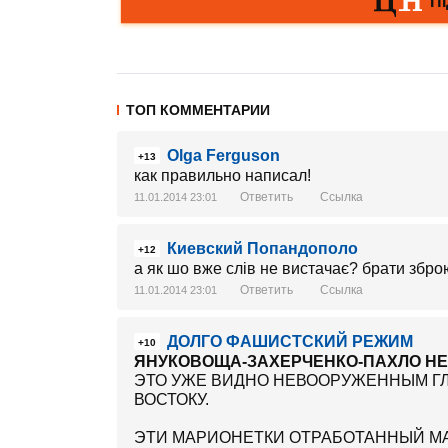
ТОП КОММЕНТАРИИ
Olga Ferguson
+13
как правильно написал!
Ответить
Ссылка
11.01.2014 23:01
Киевский Попандополо
+12
а як шо вже слів не вистачає? брати збр
Ответить
Ссылка
11.01.2014 23:01
ДОЛГО ФАШИСТСКИЙ РЕЖИМ
+10
ЯНУКОВОЩА-ЗАХЕРЧЕНКО-ПАХЛО НЕ
ЭТО УЖЕ ВИДНО НЕВООРУЖЕННЫМ ГЛ
ВОСТОКУ.
ЭТИ МАРИОНЕТКИ ОТРАБОТАННЫЙ М