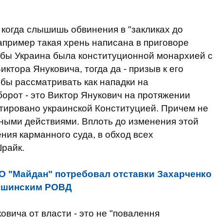
, когда слышишь обвинения в "закликах до
апример такая хрень написана в приговоре
 бы Украина была конституционной монархией с
иктора Януковича, тогда да - призыв к его
бы рассматривать как нападки на
борот - это Виктор Янукович на протяжении
нтировано украинской Конституцией. Причем не
ными действиями. Вплоть до изменения этой
ия карманного суда, в обход всех
Шрайк.
О "Майдан" потребовал отставки Захарченко
тошинским РОВД
вича от власти - это не "повалення