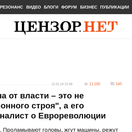
РЕЗОНАНС
ВИДЕО
БЛОГИ
ФОРУМ
БИЗНЕС
ПУБЛИКАЦИИ
11 100
545
11.01.14 22:56
 от власти – это не
нного строя", а его
рналист о Еврореволюции
. Проламывают головы, жгут машины, режут