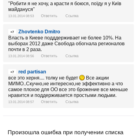
"Робити я не хочу, а красти я боюся, поїду я у Київ
майдануся"
Ответить
Ссылка
13.01.2014 08:53
Zhovtenko Dmitro
+7
Власть в Киеве подддерживает не более 10%. На
выборах 2012 даже Свобода обогнала регионалов
почти в 2 раза.
Ответить
Ссылка
13.01.2014 08:56
red partisan
+7
все это херня.... толку не будет
Все акции
МИМО..Скучно,не интересно,не эффективно а что
самое плохое для ОО все это брожение все меньше
нравится и поддерживается простыми людьми.
Ответить
Ссылка
13.01.2014 08:57
Произошла ошибка при получении списка