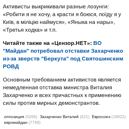
Активисты выкрикивали разные лозунги:
«Робити я не хочу, а красти я боюся, поїду я у
Київ, в міліцію наймуся», «Яныка на нары»,
«Третья ходка» и т.п.
Читайте также на «Цензор.НЕТ»:
ВО
"Майдан" потребовал отставки Захарченко
из-за зверств "Беркута" под Святошинским
РОВД
Основным требованием активистов является
немедленная отставка министра Виталия
Захарченко и всех причастных к применению
силы против мирных демонстрантов.
оппозиция
(5266)
Захарченко Виталий
(621)
Евросоюз
(18822)
евромайдан
(7748)