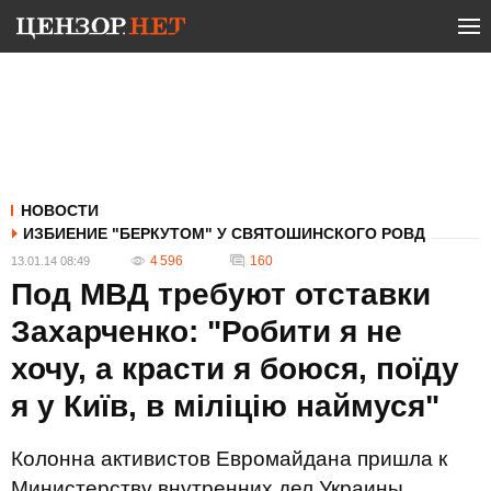
НОВОСТИ
ИЗБИЕНИЕ "БЕРКУТОМ" У СВЯТОШИНСКОГО РОВД
4 596
160
13.01.14 08:49
Под МВД требуют отставки
Захарченко: "Робити я не
хочу, а красти я боюся, поїду
я у Київ, в міліцію наймуся"
Колонна активистов Евромайдана пришла к
Министерству внутренних дел Украины.