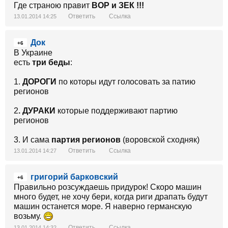
Где страною правит
ВОР и
ЗЕК !!!
Ответить
Ссылка
13.01.2014 14:25
Док
+6
В Украине
есть
три беды
:
1.
ДОРОГИ
по которы идут голосовать за патию
регионов
2
. ДУРАКИ
которые поддерживают партию
регионов
3. И сама
партия регионов
(воровской сходняк)
Ответить
Ссылка
13.01.2014 14:27
григорий барковский
+6
Правильно розсуждаешь придурок! Скоро машин
много будет, не хочу бери, когда риги драпать будут
машин останется море. Я наверно германскую
возьму.
Ответить
Ссылка
13.01.2014 14:32