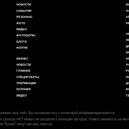
НОВОСТИ
М
СОБЫТИЯ
У
РЕЗОНАНС
А
ФОТО
Р
ВИДЕО
О
ФОТОШОПЫ
З
БЛОГИ
Д
ФОРУМ
К
БИЗНЕС
А
НОВОСТИ
У
ГЛАВНОЕ
Р
СПЕЦПРОЕКТЫ
П
ПУБЛИКАЦИИ
Д
КОЛОНКИ
В
ВИДЕО
Г
ривая наш сайт, Вы соглашаетесь с
политикой конфиденциальности
.
я Цензор.НЕТ может не разделять позицию авторов. Ответственность за ма
ле "Блоги" несут авторы текстов.