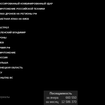
АССИРОВАННЫЙ КОМБИНИРОВАННЫЙ УДАР
НИЧТОЖЕНИЕ РОССИЙСКОЙ ТЕХНИКИ
ТАКА ДРОНОВ НА РЕГИОНЫ РФ
АКЕТНАЯ АТАКА НА КИЕВ
БСТРЕЛ
ЕЛЕНСКИЙ ВЛАДИМИР
РОНЫ
ИЕВ
РМИЯ РФ
НИЧТОЖЕНИЕ
ОССИЯ
ОЛЬША
ОНЕЦКАЯ ОБЛАСТЬ
СУ
ЕНШТАБ ВС
Посещаемость
териалы
за вчера
660 550
за месяц
12 586 370